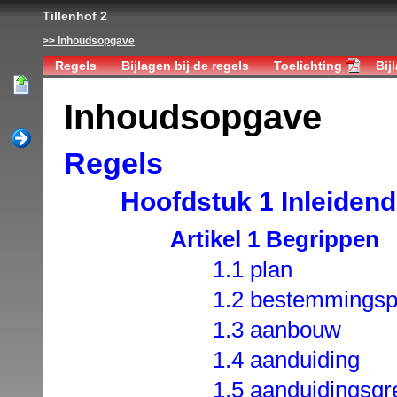
Tillenhof 2
Inhoudsopgave
Regels
Bijlagen bij de regels
Toelichting
Bij
Inhoudsopgave
Regels
Hoofdstuk 1 Inleidend
Artikel 1 Begrippen
1.1 plan
1.2 bestemmingsp
1.3 aanbouw
1.4 aanduiding
1.5 aanduidingsgr