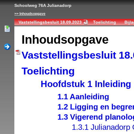
Schoolweg 76A Julianadorp
Inhoudsopgave
Vaststellingsbesluit 18.09.2023
Toelichting
Bijl
Inhoudsopgave
Vaststellingsbesluit 18
Toelichting
Hoofdstuk 1 Inleiding
1.1 Aanleiding
1.2 Ligging en begr
1.3 Vigerend planolo
1.3.1 Julianadorp