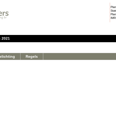
Plan
Stat
Plan
IMR
 2021
elichting
Regels