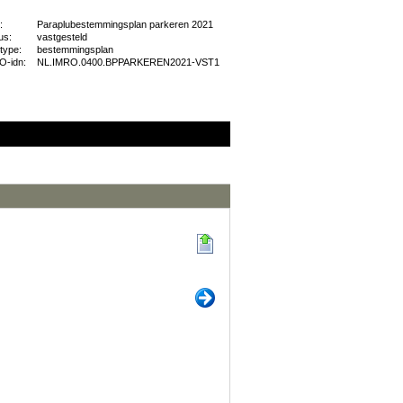
:
Paraplubestemmingsplan parkeren 2021
us:
vastgesteld
type:
bestemmingsplan
O-idn:
NL.IMRO.0400.BPPARKEREN2021-VST1
Begin
Volg