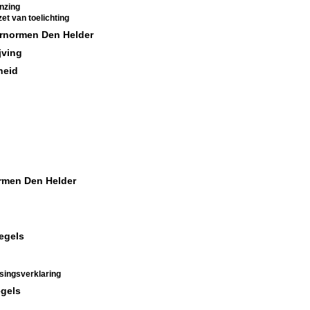
enzing
et van toelichting
ernormen Den Helder
jving
heid
ormen Den Helder
egels
ssingsverklaring
egels