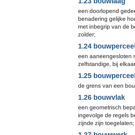
1.23 bouwlaag
een doorlopend gedeel
benadering gelijke ho
met inbegrip van de b
zolder;
1.24 bouwpercee
een aaneengesloten s
zelfstandige, bij elk
1.25 bouwpercee
de grens van een bou
1.26 bouwvlak
een geometrisch bepa
ingevolge de regels
zijnde zijn toegelaten;
1.27 bouwwerk