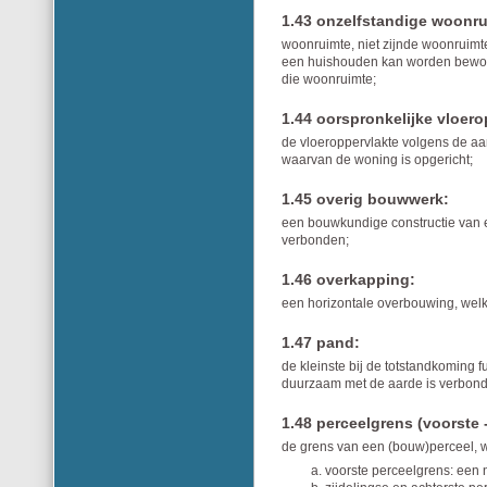
1.43 onzelfstandige woonru
woonruimte, niet zijnde woonruimt
een huishouden kan worden bewoond
die woonruimte;
1.44 oorspronkelijke vloero
de vloeroppervlakte volgens de 
waarvan de woning is opgericht;
1.45 overig bouwwerk:
een bouwkundige constructie van e
verbonden;
1.46 overkapping:
een horizontale overbouwing, welk
1.47 pand:
de kleinste bij de totstandkoming 
duurzaam met de aarde is verbonde
1.48 perceelgrens (voorste -,
de grens van een (bouw)perceel, w
voorste perceelgrens: een