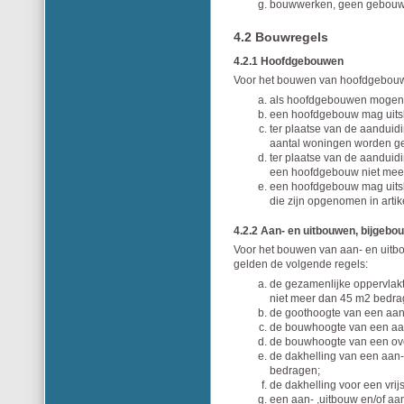
bouwwerken, geen gebouw 
4.2 Bouwregels
4.2.1 Hoofdgebouwen
Voor het bouwen van hoofdgebouw
als hoofdgebouwen mogen 
een hoofdgebouw mag uits
ter plaatse van de aandu
aantal woningen worden g
ter plaatse van de aandui
een hoofdgebouw niet mee
een hoofdgebouw mag uitsl
die zijn opgenomen in artike
4.2.2 Aan- en uitbouwen, bijgeb
Voor het bouwen van aan- en uitb
gelden de volgende regels:
de gezamenlijke oppervlak
niet meer dan 45 m2 bedra
de goothoogte van een aan
de bouwhoogte van een aan
de bouwhoogte van een ove
de dakhelling van een aan
bedragen;
de dakhelling voor een vri
een aan- ,uitbouw en/of 