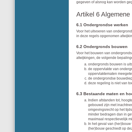
gegeven of alsnog kan worden gege
Artikel 6 Algemene
6.1 Ondergrondse werken
Voor het uitvoeren van ondergro
in deze regels opgenomen afwijki
6.2 Ondergronds bouwen
Voor het bouwen van ondergronds
afwijkingen, de volgende bepaling
ondergronds bouwen is ui
de oppervlakte van onderg
oppervlaktematen meegeteld
de ondergrondse bouwdiep
deze regeling is niet van t
6.3 Bestaande maten en h
Indien afstanden tot, hoog
gebouwd zijn met inachtne
omgevingsrecht op het tijds
minder bedragen dan in ge
maximaal respectievelijk 
In het geval van (her)bouw
(her)bouw geschiedt op dez