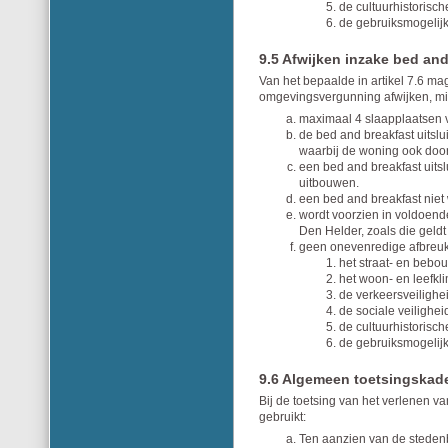
de cultuurhistorisc
de gebruiksmogeli
9.5 Afwijken inzake bed and
Van het bepaalde in artikel 7.6 m
omgevingsvergunning afwijken, mi
maximaal 4 slaapplaatsen
de bed and breakfast uitsl
waarbij de woning ook doo
een bed and breakfast uits
uitbouwen.
een bed and breakfast niet
wordt voorzien in voldoen
Den Helder, zoals die geld
geen onevenredige afbreuk
het straat- en bebo
het woon- en leefkli
de verkeersveilighe
de sociale veilighei
de cultuurhistorisc
de gebruiksmogeli
9.6 Algemeen toetsingskad
Bij de toetsing van het verlenen v
gebruikt:
Ten aanzien van de steden