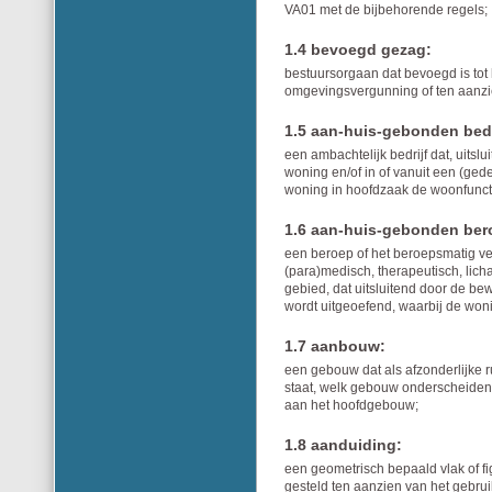
VA01 met de bijbehorende regels;
1.4 bevoegd gezag:
bestuursorgaan dat bevoegd is to
omgevingsvergunning of ten aanzi
1.5 aan-huis-gebonden bedr
een ambachtelijk bedrijf dat, uits
woning en/of in of vanuit een (ge
woning in hoofdzaak de woonfunct
1.6 aan-huis-gebonden ber
een beroep of het beroepsmatig verl
(para)medisch, therapeutisch, lich
gebied, dat uitsluitend door de be
wordt uitgeoefend, waarbij de won
1.7 aanbouw:
een gebouw dat als afzonderlijke
staat, welk gebouw onderscheiden
aan het hoofdgebouw;
1.8 aanduiding:
een geometrisch bepaald vlak of f
gesteld ten aanzien van het gebru