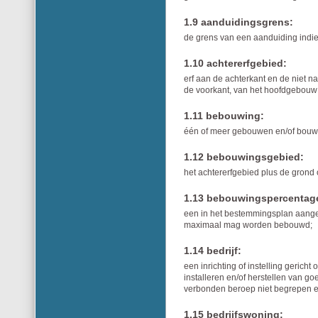
1.9 aanduidingsgrens:
de grens van een aanduiding indien
1.10 achtererfgebied:
erf aan de achterkant en de niet 
de voorkant, van het hoofdgebouw
1.11 bebouwing:
één of meer gebouwen en/of bou
1.12 bebouwingsgebied:
het achtererfgebied plus de gron
1.13 bebouwingspercentag
een in het bestemmingsplan aangeg
maximaal mag worden bebouwd;
1.14 bedrijf:
een inrichting of instelling gerich
installeren en/of herstellen van g
verbonden beroep niet begrepen en 
1.15 bedrijfswoning: