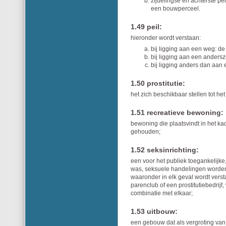
zijdelingse en achterste p
een bouwperceel.
1.49 peil:
hieronder wordt verstaan:
bij ligging aan een weg: de
bij ligging aan een andersz
bij ligging anders dan aan 
1.50 prostitutie:
het zich beschikbaar stellen tot h
1.51 recreatieve bewoning:
bewoning die plaatsvindt in het kad
gehouden;
1.52 seksinrichting:
een voor het publiek toegankelijke,
was, seksuele handelingen worden 
waaronder in elk geval wordt vers
parenclub of een prostitutiebedrij
combinatie met elkaar;
1.53 uitbouw:
een gebouw dat als vergroting va