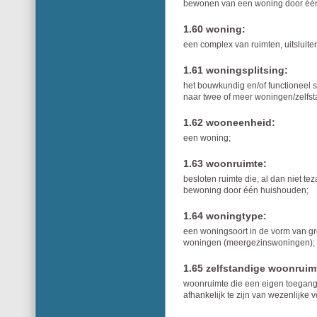
bewonen van een woning door één 
1.60 woning:
een complex van ruimten, uitsluite
1.61 woningsplitsing:
het bouwkundig en/of functioneel 
naar twee of meer woningen/zelfs
1.62 wooneenheid:
een woning;
1.63 woonruimte:
besloten ruimte die, al dan niet t
bewoning door één huishouden;
1.64 woningtype:
een woningsoort in de vorm van 
woningen (meergezinswoningen);
1.65 zelfstandige woonruim
woonruimte die een eigen toegang
afhankelijk te zijn van wezenlijke