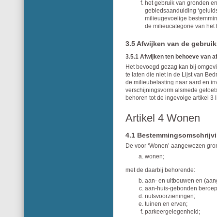
het gebruik van gronden e
gebiedsaanduiding ‘geluidsz
milieugevoelige bestemming
de milieucategorie van het 
3.5 Afwijken van de gebruik
3.5.1 Afwijken ten behoeve van a
Het bevoegd gezag kan bij omgeving
te laten die niet in de Lijst van Bed
de milieubelasting naar aard en in
verschijningsvorm alsmede getoet
behoren tot de ingevolge artikel 3 
Artikel 4 Wonen
4.1 Bestemmingsomschrijv
De voor ‘Wonen’ aangewezen gron
wonen;
met de daarbij behorende:
aan- en uitbouwen en (aa
aan-huis-gebonden beroep/
nutsvoorzieningen;
tuinen en erven;
parkeergelegenheid;