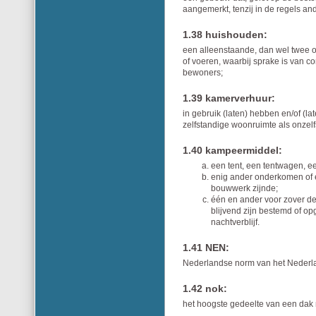
aangemerkt, tenzij in de regels an
1.38 huishouden:
een alleenstaande, dan wel twee 
of voeren, waarbij sprake is van c
bewoners;
1.39 kamerverhuur:
in gebruik (laten) hebben en/of (
zelfstandige woonruimte als onzel
1.40 kampeermiddel:
een tent, een tentwagen, e
enig ander onderkomen of e
bouwwerk zijnde;
één en ander voor zover de
blijvend zijn bestemd of op
nachtverblijf.
1.41 NEN:
Nederlandse norm van het Nederlan
1.42 nok:
het hoogste gedeelte van een dak 