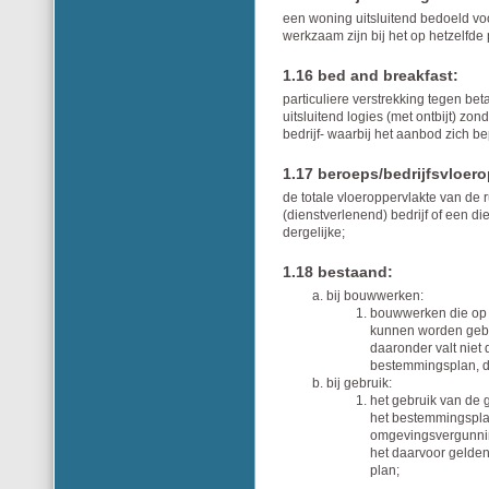
een woning uitsluitend bedoeld vo
werkzaam zijn bij het op hetzelfde 
1.16 bed and breakfast:
particuliere verstrekking tegen bet
uitsluitend logies (met ontbijt) zon
bedrijf- waarbij het aanbod zich b
1.17 beroeps/bedrijfsvloero
de totale vloeroppervlakte van de 
(dienstverlenend) bedrijf of een di
dergelijke;
1.18 bestaand:
bij bouwwerken:
bouwwerken die op h
kunnen worden geb
daaronder valt niet
bestemmingsplan, d
bij gebruik:
het gebruik van de 
het bestemmingsplan
omgevingsvergunning
het daarvoor gelde
plan;