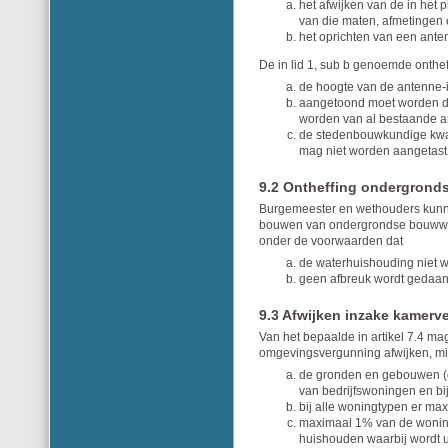
het afwijken van de in het
van die maten, afmetingen
het oprichten van een anten
De in lid 1, sub b genoemde onth
de hoogte van de antenne-i
aangetoond moet worden da
worden van al bestaande a
de stedenbouwkundige kwalit
mag niet worden aangetast
9.2 Ontheffing ondergron
Burgemeester en wethouders kunnen 
bouwen van ondergrondse bouwwe
onder de voorwaarden dat
de waterhuishouding niet w
geen afbreuk wordt gedaan
9.3 Afwijken inzake kamerv
Van het bepaalde in artikel 7.4 m
omgevingsvergunning afwijken, mi
de gronden en gebouwen (g
van bedrijfswoningen en b
bij alle woningtypen er ma
maximaal 1% van de woning
huishouden waarbij wordt u