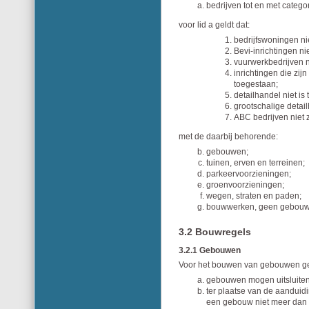
bedrijven tot en met catego
voor lid a geldt dat:
bedrijfswoningen nie
Bevi-inrichtingen ni
vuurwerkbedrijven n
inrichtingen die zij
toegestaan;
detailhandel niet is
grootschalige detail
ABC bedrijven niet 
met de daarbij behorende:
gebouwen;
tuinen, erven en terreinen;
parkeervoorzieningen;
groenvoorzieningen;
wegen, straten en paden;
bouwwerken, geen gebouwe
3.2 Bouwregels
3.2.1 Gebouwen
Voor het bouwen van gebouwen ge
gebouwen mogen uitsluite
ter plaatse van de aandui
een gebouw niet meer dan