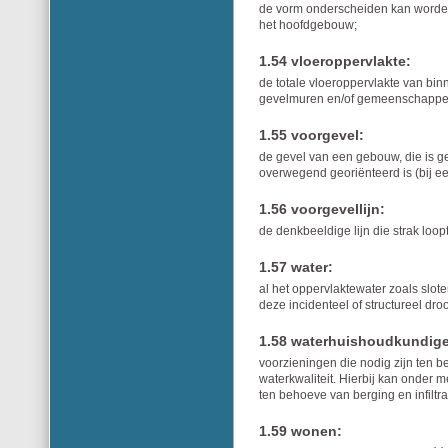
de vorm onderscheiden kan worden 
het hoofdgebouw;
1.54 vloeroppervlakte:
de totale vloeroppervlakte van b
gevelmuren en/of gemeenschappeli
1.55 voorgevel:
de gevel van een gebouw, die is 
overwegend georiënteerd is (bij ee
1.56 voorgevellijn:
de denkbeeldige lijn die strak lo
1.57 water:
al het oppervlaktewater zoals slote
deze incidenteel of structureel dro
1.58 waterhuishoudkundige
voorzieningen die nodig zijn ten 
waterkwaliteit. Hierbij kan onder
ten behoeve van berging en infiltr
1.59 wonen: