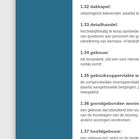
1.32 dakkapel:
uitspringend dakvenster, waarbij de
1.33 detailhandel:
het bedrijfsmatig te koop aanbiede
van goederen aan personen die go
uitoefening van beroeps- of bedrijfsa
1.34 gebouw:
elk bouwwerk, dat een voor mensen
ruimte vormt;
1.35 gebruiksoppervlakte w
de oorspronkelijke vloeroppervla
daarbij aangebouwde bergingen, g
meegeteld;
1.36 grondgebonden wonin
een gebouw dat uitsluitend één won
van de bouwlagen van de woning a
andere woningen voorkomen;
1.37 hoofdgebouw:
een gebouw dat, gelet op de best