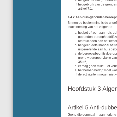
het gebruik van gronden e
het gebruik van de gronden
artikel 7.1;
4.4.2 Aan-huis-gebonden beroep/b
Binnen de bestemming is de uitoe
inachtneming van het volgende:
het betreft een aan-huis-ge
gebonden-beroep/bedrijf zo
afbreuk doen aan het (woon
het geen detailhandel betref
uitgeoefende aan huis geb
de beroeps/bedrijfsvloerop
grond vloeroppervlakte v
35 m²;
er mag geen milieu- of ver
het beroep/bedrijf moet wo
de activiteiten mogen niet 
Hoofdstuk 3 Alge
Artikel 5 Anti-dubbe
Grond die eenmaal in aanmerking 