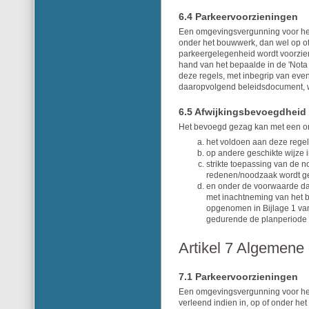
6.4 Parkeervoorzieningen
Een omgevingsvergunning voor het
onder het bouwwerk, dan wel op of
parkeergelegenheid wordt voorzien
hand van het bepaalde in de 'Not
deze regels, met inbegrip van eve
daaropvolgend beleidsdocument, w
6.5 Afwijkingsbevoegdheid
Het bevoegd gezag kan met een om
het voldoen aan deze rege
op andere geschikte wijze 
strikte toepassing van de n
redenen/noodzaak wordt ge
en onder de voorwaarde dat
met inachtneming van het 
opgenomen in Bijlage 1 van
gedurende de planperiode 
Artikel 7 Algemene
7.1 Parkeervoorzieningen
Een omgevingsvergunning voor het 
verleend indien in, op of onder h