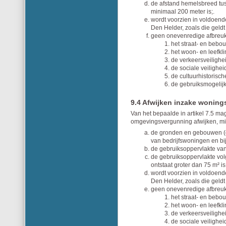
de afstand hemelsbreed tu
minimaal 200 meter is;.
wordt voorzien in voldoen
Den Helder, zoals die geld
geen onevenredige afbreuk
het straat- en bebo
het woon- en leefkli
de verkeersveilighe
de sociale veilighei
de cultuurhistorisc
de gebruiksmogeli
9.4 Afwijken inzake wonings
Van het bepaalde in artikel 7.5 m
omgevingsvergunning afwijken, mi
de gronden en gebouwen (g
van bedrijfswoningen en b
de gebruiksoppervlakte van 
de gebruiksoppervlakte vol
ontstaat groter dan 75 m² is
wordt voorzien in voldoen
Den Helder, zoals die geld
geen onevenredige afbreuk
het straat- en bebo
het woon- en leefkli
de verkeersveilighe
de sociale veilighei