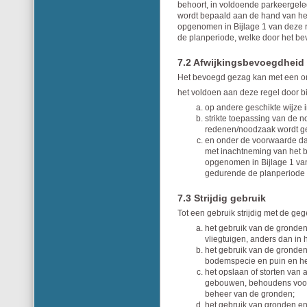
behoort, in voldoende parkeergele
wordt bepaald aan de hand van he
opgenomen in Bijlage 1 van deze r
de planperiode, welke door het be
7.2 Afwijkingsbevoegdheid
Het bevoegd gezag kan met een om
het voldoen aan deze regel door 
op andere geschikte wijze 
strikte toepassing van de n
redenen/noodzaak wordt ge
en onder de voorwaarde dat
met inachtneming van het 
opgenomen in Bijlage 1 van
gedurende de planperiode 
7.3 Strijdig gebruik
Tot een gebruik strijdig met de g
het gebruik van de gronden 
vliegtuigen, anders dan in 
het gebruik van de gronden
bodemspecie en puin en het 
het opslaan of storten van 
gebouwen, behoudens voor z
beheer van de gronden;
het gebruik van gronden e